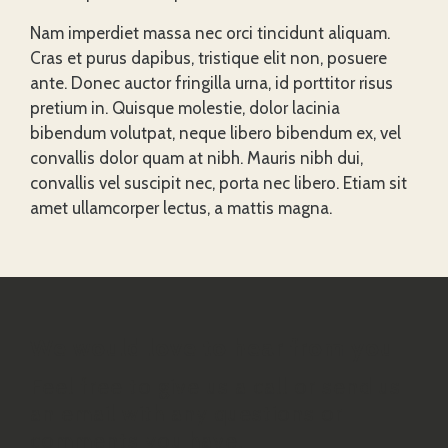
Nam imperdiet massa nec orci tincidunt aliquam.
Cras et purus dapibus, tristique elit non, posuere
ante. Donec auctor fringilla urna, id porttitor risus
pretium in. Quisque molestie, dolor lacinia
bibendum volutpat, neque libero bibendum ex, vel
convallis dolor quam at nibh. Mauris nibh dui,
convallis vel suscipit nec, porta nec libero. Etiam sit
amet ullamcorper lectus, a mattis magna.
We would love to hear from you
Feel free to give us a call or send us
an email with any questions or
comments you have.