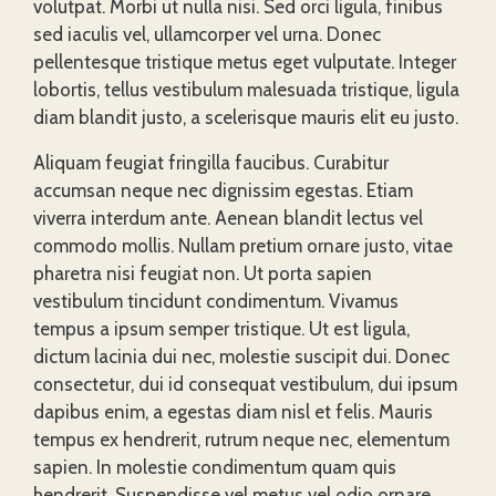
volutpat. Morbi ut nulla nisi. Sed orci ligula, finibus
sed iaculis vel, ullamcorper vel urna. Donec
pellentesque tristique metus eget vulputate. Integer
lobortis, tellus vestibulum malesuada tristique, ligula
diam blandit justo, a scelerisque mauris elit eu justo.
Aliquam feugiat fringilla faucibus. Curabitur
accumsan neque nec dignissim egestas. Etiam
viverra interdum ante. Aenean blandit lectus vel
commodo mollis. Nullam pretium ornare justo, vitae
pharetra nisi feugiat non. Ut porta sapien
vestibulum tincidunt condimentum. Vivamus
tempus a ipsum semper tristique. Ut est ligula,
dictum lacinia dui nec, molestie suscipit dui. Donec
consectetur, dui id consequat vestibulum, dui ipsum
dapibus enim, a egestas diam nisl et felis. Mauris
tempus ex hendrerit, rutrum neque nec, elementum
sapien. In molestie condimentum quam quis
hendrerit. Suspendisse vel metus vel odio ornare